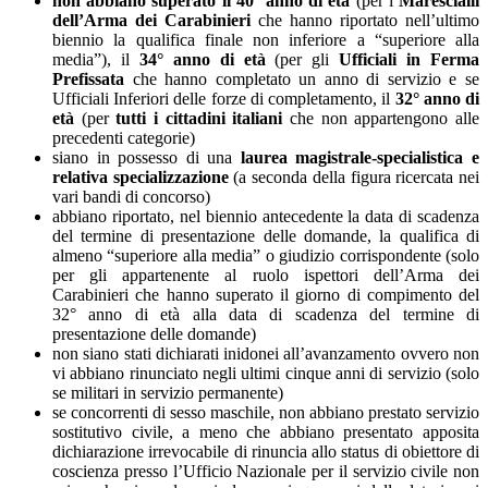
non abbiano superato il 40° anno di età
(per i
Marescialli
dell’Arma dei Carabinieri
che hanno riportato nell’ultimo
biennio la qualifica finale non inferiore a “superiore alla
media”), il
34° anno di età
(per gli
Ufficiali in Ferma
Prefissata
che hanno completato un anno di servizio e se
Ufficiali Inferiori delle forze di completamento, il
32° anno di
età
(per
tutti i cittadini italiani
che non appartengono alle
precedenti categorie)
siano in possesso di una
laurea magistrale-specialistica e
relativa specializzazione
(a seconda della figura ricercata nei
vari bandi di concorso)
abbiano riportato, nel biennio antecedente la data di scadenza
del termine di presentazione delle domande, la qualifica di
almeno “superiore alla media” o giudizio corrispondente (solo
per gli appartenente al ruolo ispettori dell’Arma dei
Carabinieri che hanno superato il giorno di compimento del
32° anno di età alla data di scadenza del termine di
presentazione delle domande)
non siano stati dichiarati inidonei all’avanzamento ovvero non
vi abbiano rinunciato negli ultimi cinque anni di servizio (solo
se militari in servizio permanente)
se concorrenti di sesso maschile, non abbiano prestato servizio
sostitutivo civile, a meno che abbiano presentato apposita
dichiarazione irrevocabile di rinuncia allo status di obiettore di
coscienza presso l’Ufficio Nazionale per il servizio civile non