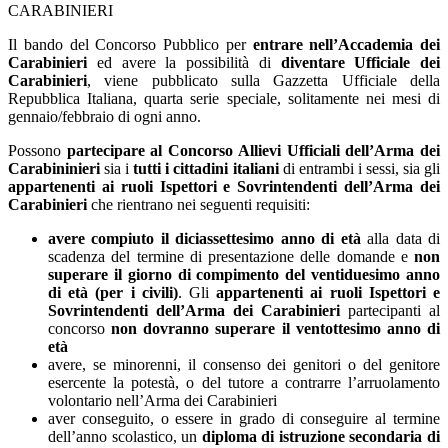
CARABINIERI
Il bando del Concorso Pubblico per
entrare nell’Accademia dei
Carabinieri
ed avere la possibilità di
diventare Ufficiale dei
Carabinieri
, viene pubblicato sulla Gazzetta Ufficiale della
Repubblica Italiana, quarta serie speciale, solitamente nei mesi di
gennaio/febbraio di ogni anno.
Possono
partecipare al Concorso Allievi Ufficiali dell’Arma dei
Carabininieri
sia i
tutti i cittadini italiani
di entrambi i sessi, sia gli
appartenenti ai ruoli Ispettori e Sovrintendenti dell’Arma dei
Carabinieri
che rientrano nei seguenti requisiti:
avere compiuto il diciassettesimo anno di età
alla data di
scadenza del termine di presentazione delle domande e
non
superare il giorno di compimento del ventiduesimo anno
di età (per i civili)
. Gli
appartenenti ai ruoli Ispettori e
Sovrintendenti dell’Arma dei Carabinieri
partecipanti al
concorso
non dovranno superare il ventottesimo anno di
età
avere, se minorenni, il consenso dei genitori o del genitore
esercente la potestà, o del tutore a contrarre l’arruolamento
volontario nell’Arma dei Carabinieri
aver conseguito, o essere in grado di conseguire al termine
dell’anno scolastico, un
diploma di istruzione secondaria di