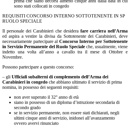
prima che siano decorsi almeno cinque anni dalla data in cui
sono stati collocati in congedo
REQUISITI CONCORSO INTERNO SOTTOTENENTE IN SP
RUOLO SPECIALE
Il personale dei Carabinieri che desidera
fare carriera nell’Arma
ed aspira a vestire la divisa da Sottotenente dei Carabinieri, deve
necessariamente partecipare al
Concorso Interno per Sottotenente
in Servizio Permanente del Ruolo Speciale
che, usualmente, viene
indetto una volta all’anno a cavallo tra il mese di Ottobre e
Novembre.
Possono partecipare a questo concorso:
– gli
Ufficiali subalterni di complemento dell’Arma dei
Carabinieri in congedo
che abbiano ultimato il servizio di prima
nomina, in possesso dei seguenti requisiti:
non aver superato il 32° anno di età
siano in possesso di un diploma d’istruzione secondaria di
secondo grado
se in servizio permanente, non essere stati dichiarati, negli
ultimi cinque anni di servizio, inidonei all’avanzamento
ovvero avervi rinunciato