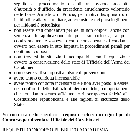
seguito di procedimento disciplinare, ovvero prosciolti,
d’autorità o d’ufficio, da precedente arruolamento volontario
nelle Forze Armate o di Polizia, per motivi disciplinari o di
inattitudine alla vita militare, ad esclusione dei proscioglimenti
per inidoneità psicofisica
non essere stati condannati per delitti non colposi, anche con
sentenza di applicazione di pena su richiesta, a pena
condizionalmente sospesa o con decreto penale di condanna
ovvero non essere in atto imputati in procedimenti penali per
delitti non colposi
non trovarsi in situazioni incompatibili con l’acquisizione
ovvero la conservazione dello stato di Ufficiale dell’Arma dei
Carabinieri
non essere stati sottoposti a misure di prevenzione
avere tenuto condotta incensurabile
avere tenuto condotta incensurabile e non aver posto in essere,
nei confronti delle Istituzioni democratiche, comportamenti
che non danno sicuro affidamento di scrupolosa fedeltà alla
Costituzione repubblicana e alle ragioni di sicurezza dello
Stato
Vediamo ora nello specifico i
requisiti richiesti in ogni tipo di
Concorso per diventare Ufficiale dei Carabinieri
.
REQUISITI CONCORSO PUBBLICO ACCADEMIA